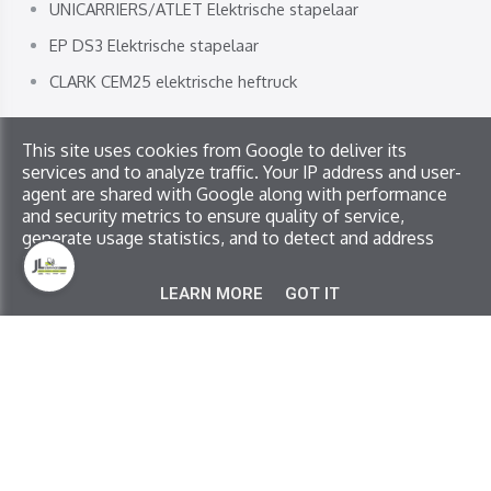
UNICARRIERS/ATLET Elektrische stapelaar
EP DS3 Elektrische stapelaar
CLARK CEM25 elektrische heftruck
This site uses cookies from Google to deliver its
Copyright © 2026 JL Service. All rights reserved
services and to analyze traffic. Your IP address and user-
Privacy & Cookies
|
UP-TO-DATE WebDesign
agent are shared with Google along with performance
and security metrics to ensure quality of service,
generate usage statistics, and to detect and address
abuse.
LEARN MORE
GOT IT