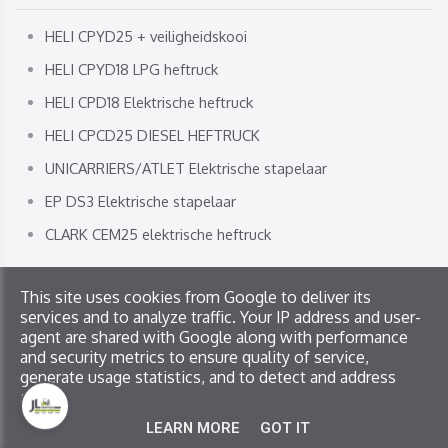
HELI CPYD25 + veiligheidskooi
HELI CPYD18 LPG heftruck
HELI CPD18 Elektrische heftruck
HELI CPCD25 DIESEL HEFTRUCK
UNICARRIERS/ATLET Elektrische stapelaar
EP DS3 Elektrische stapelaar
CLARK CEM25 elektrische heftruck
This site uses cookies from Google to deliver its
Copyright © 2026 JL Service. All rights reserved
services and to analyze traffic. Your IP address and user-
Privacy & Cookies
|
UP-TO-DATE WebDesign
agent are shared with Google along with performance
and security metrics to ensure quality of service,
generate usage statistics, and to detect and address
abuse.
LEARN MORE
GOT IT