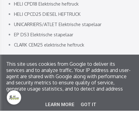
HELI CPD18 Elektrische heftruck
HELI CPCD25 DIESEL HEFTRUCK
UNICARRIERS/ATLET Elektrische stapelaar
EP DS3 Elektrische stapelaar
CLARK CEM25 elektrische heftruck
This site uses cookies from Google to deliver its
Copyright © 2026 JL Service. All rights reserved
services and to analyze traffic. Your IP address and user-
Privacy & Cookies
|
UP-TO-DATE WebDesign
agent are shared with Google along with performance
and security metrics to ensure quality of service,
generate usage statistics, and to detect and address
abuse.
LEARN MORE
GOT IT