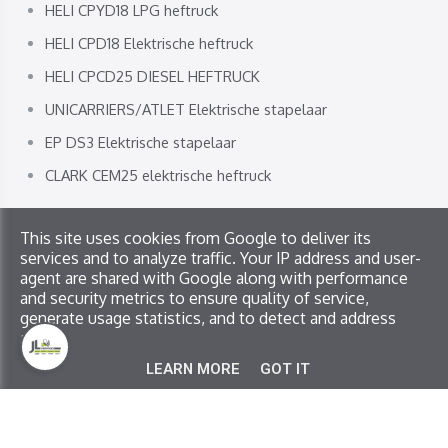
HELI CPYD18 LPG heftruck
HELI CPD18 Elektrische heftruck
HELI CPCD25 DIESEL HEFTRUCK
UNICARRIERS/ATLET Elektrische stapelaar
EP DS3 Elektrische stapelaar
CLARK CEM25 elektrische heftruck
This site uses cookies from Google to deliver its
Copyright © 2026 JL Service. All rights reserved
services and to analyze traffic. Your IP address and user-
Privacy & Cookies
|
UP-TO-DATE WebDesign
agent are shared with Google along with performance
and security metrics to ensure quality of service,
generate usage statistics, and to detect and address
abuse.
LEARN MORE
GOT IT