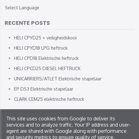
Select Language
RECENTE POSTS
HELI CPYD25 + veiligheidskooi
HELI CPYD18 LPG heftruck
HELI CPD18 Elektrische heftruck
HELI CPCD25 DIESEL HEFTRUCK
UNICARRIERS/ATLET Elektrische stapelaar
EP DS3 Elektrische stapelaar
CLARK CEM25 elektrische heftruck
This site uses cookies from Google to deliver its
Copyright © 2026 JL Service. All rights reserved
services and to analyze traffic. Your IP address and user-
Privacy & Cookies
|
UP-TO-DATE WebDesign
agent are shared with Google along with performance
and security metrics to ensure quality of service,