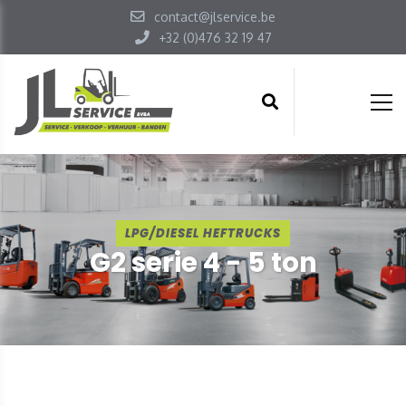
contact@jlservice.be
+32 (0)476 32 19 47
LPG/DIESEL HEFTRUCKS
G2 serie 4 - 5 ton