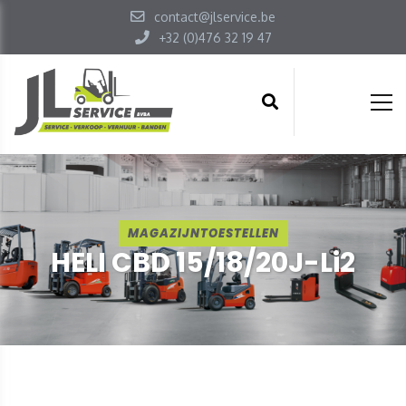
contact@jlservice.be
+32 (0)476 32 19 47
MAGAZIJNTOESTELLEN
HELI CBD 15/18/20J-Li2