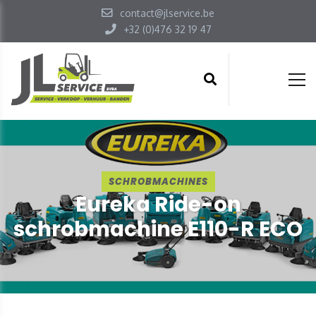
contact@jlservice.be
+32 (0)476 32 19 47
SCHROBMACHINES
Eureka Ride-on
schrobmachine E110-R ECO