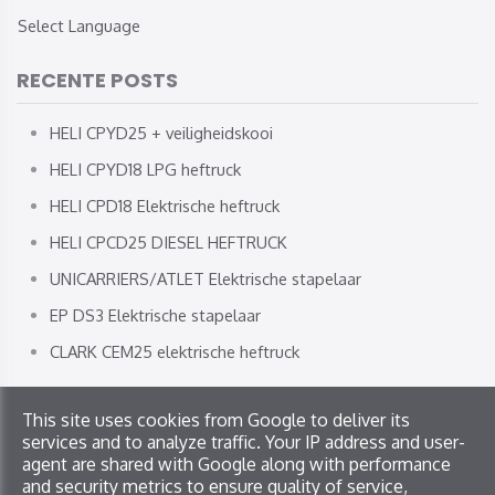
Select Language
RECENTE POSTS
HELI CPYD25 + veiligheidskooi
HELI CPYD18 LPG heftruck
HELI CPD18 Elektrische heftruck
HELI CPCD25 DIESEL HEFTRUCK
UNICARRIERS/ATLET Elektrische stapelaar
EP DS3 Elektrische stapelaar
CLARK CEM25 elektrische heftruck
This site uses cookies from Google to deliver its
Copyright © 2026 JL Service. All rights reserved
services and to analyze traffic. Your IP address and user-
Privacy & Cookies
|
UP-TO-DATE WebDesign
agent are shared with Google along with performance
and security metrics to ensure quality of service,